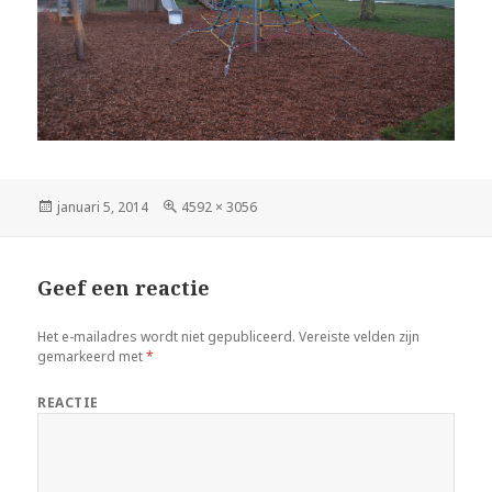
Geplaatst
januari 5, 2014
Volledige
4592 × 3056
op
grootte
Geef een reactie
Het e-mailadres wordt niet gepubliceerd.
Vereiste velden zijn
gemarkeerd met
*
REACTIE